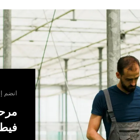
انضم إل
مرحب
فيطو