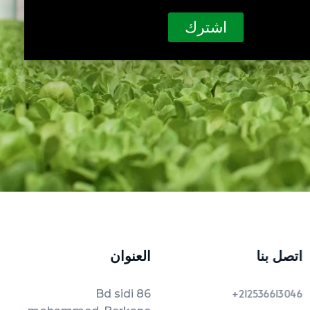
اشترك
اتصل بنا
العنوان
86 Bd sidi
212536613046+