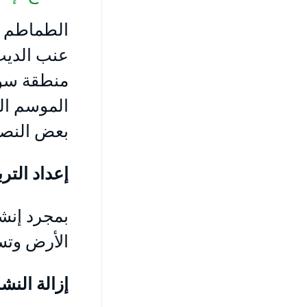
عنب الديب.
منطقة سوس 
بعض النصائ
إعداد الترب
بمجرد إنش
الأرض وتسو
إزالة النشا