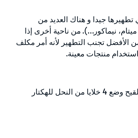
 تطهيرها جيدا و هناك العديد من
تام، نيماكور…). من ناحية أخرى إذا
من الأفضل تجنب التطهير لأنه أمر مكلف
 استخدام منتجات معينة.
تذكر أنه في الطماطم يكون التكاثر بالبذور و يتطلب التلقيح وضع 4 خلايا من النحل للهكتار