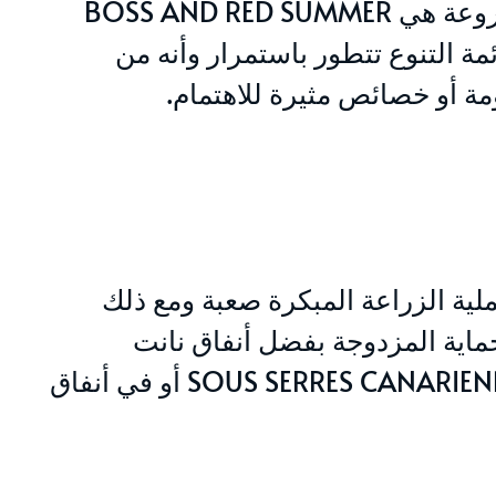
حاليا في المغرب توجد أصناف الطماطم الرئيسية المزروعة هي BOSS AND RED SUMMER
O). و مع ذلك فإن قائمة التنوع تتطور باستمرار وأنه من
مة أو خصائص مثيرة للاهتمام.
ية الزراعة المبكرة صعبة ومع ذلك
حماية المزدوجة بفضل أنفاق نانت
TUNNELS NANTAIS في الحقول المغطاة الكناري SOUS SERRES CANARIENNES أو في أنفاق