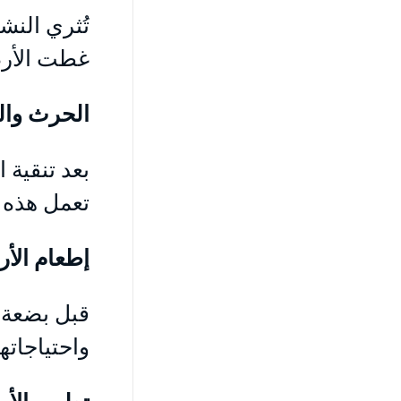
تُثري النش
غطت الأرض
الحرث وال
بعد تنقية 
تعمل هذه 
إطعام الأ
قبل بضعة 
واحتياجاتها
تطهير الأ