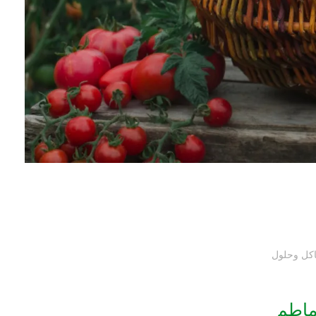
كل وحلول
ماطم