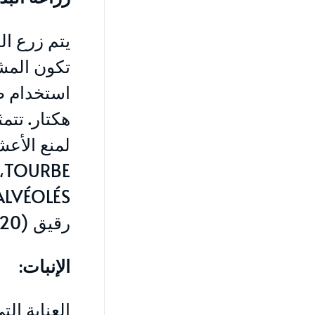
هكتار. تتم
لمنع الأعش
E
رقيق (20 ميكرون) و يجب إزالة هذا البلاستيك بعد إنبات البذور.
الإنبات
:
العناية ال