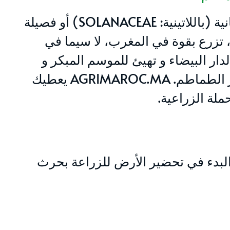
الطماطم تنتمي إلى الأسرة النباتية من الفصيلة الباذنجانية (باللاتينية: SOLANACEAE) أو فصيلة
ة، تزرع بقوة في المغرب، لا سيما في
ار البيضاء و تهيئ للموسم المبكر و
الموسم المتأخر. في هذه المواسم يتم إعداد التربة وبذر الطماطم. AGRIMAROC.MA يعطيك
لة الزراعية.
البدء في تحضير الأرض للزراعة بحرث