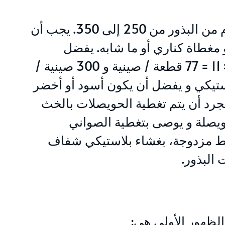
يتم زرع البذر في المشتل و يتراوح عدد البذور لكل جرام من البذور من 250 إلى 350. يجب أن
9 أو نفق سوكودام أو مغطاة كناري أو ما شابه. يفضل
استخدام صواني للبذر PLATEAUX ALVÉOLÉS ، مثل 7 × 11 = 77 قطعة / صينية و 300 صينية /
استيكي و يفضل أن يكون أسود أو أخضر
مجرد أن يتم تغطية الحويصلات بالخث
ل حويصلة و يوصى بتغطية الصواني
ئيًا في شرائط مزدوجة، بغشاء بلاستيكي شفاف
الظهور الأولي هي: