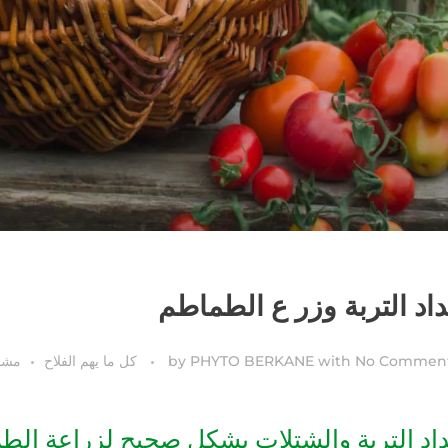
اد التربة وزر ع الطماطم
No Commen
with
PHYTO BERKANE
by
كل ما يهم الفلاح
مشا
داد التربة والشتلات بشكل صحيح لزراعة الط