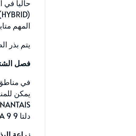
المهم متاب
يتم بذر ا
فصل الشتاء
في مناطق 
يمكن للمنت
دلتا 9 DELTA 9 وسوكودام SOCODAM الكبيرة.
زراعة البذ