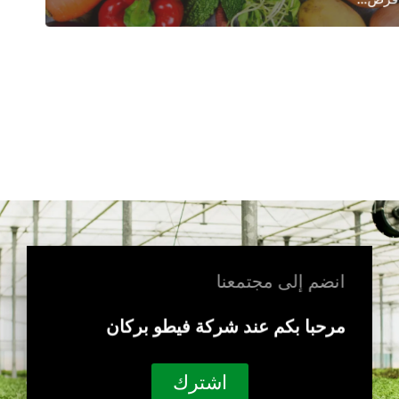
رص...
انضم إلى مجتمعنا
مرحبا بكم عند شركة فيطو بركان
اشترك